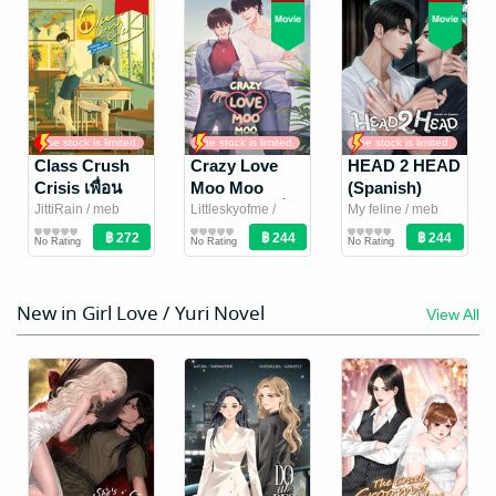
The stock is limited,
so hurry up
Class Crush
Crisis เพื่อน
The stock is limited,
The stock is limited,
The stock is limited,
so hurry up
so hurry up
so hurry up
สนิทระวังคิดไม่
JittiRain / meb
Class Crush
Crazy Love
HEAD 2 HEAD
translation team
นิยายวาย Boy
/
ซื่อ (Spanish)
Crisis เพื่อน
Moo Moo
(Spanish)
No Rating
memit publishing
Love / Yaoi
สนิทระวังคิดไม่
(Spanish) [พี่
[ไหนใครว่าเจเจ
JittiRain / meb
Littleskyofme /
My feline / meb
translation team
Boy Love / Yaoi
/
meb translation
Boy Love / Yaoi
translation team
Boy Love / Yaoi
/
ซื่อ (Spanish)
ฟากชอบเธอมู่]
ไม่ถูกกัน?]
No Rating
No Rating
No Rating
memit publishing
Novel
team
Novel
/
Lazyfeline
Novel
Littleskyofme
New in Girl Love / Yuri Novel
View All
-34%
-42%
The stock is limited,
The stock is limited,
so hurry up
so hurry up