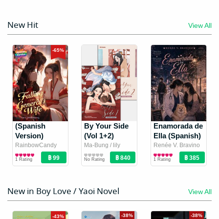
ความทรงจำ
New Hit
View All
-29%
-65%
In Love
Lies Between
Forever
Us (Spanish
(Spanish
Version)
reallyb
(Spanish
/ ttrueblue
Hojicha (Spanish
By Your Side
Enamorada de
Girl Love / Yuri
Version)
Girl Love / Yuri
/ My Tea
Version)
Version)
(Vol 1+2)
Ella (Spanish)
17 Rating
1 Rating
Novel
Room
Novel
Falling for
[Spanish
RainbowCandy
Ma-Bung
/ lily
Renée V. Bravino
(Spanish Version)
นิยาย Girl
/
house.
นิยาย Girl
นิยาย Girl
General’s Wife
Version]
1 Rating
No Rating
1 Rating
ลูกกวาดสีหวานรุ้ง
Love/Yuri
Love/Yuri
Love/Yuri
ซ่อนรักกับฮูหยิน
ในจวน
New in Boy Love / Yaoi Novel
View All
-43%
-38%
-38%
-43%