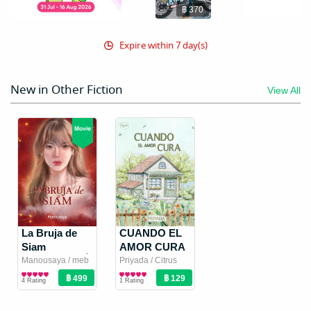
฿ 370
Expire within 7 day(s)
New in Other Fiction
View All
La Bruja de
CUANDO EL
Siam
AMOR CURA
(Spanish) [หนึ่ง
(ดวงใจของ
Manousaya / meb
Priyada
/ Citrus
translation team
Romantic Novel
/
Publishing
Romantic Novel
ชาติสองภพ
มาโปรด
4 Rating
1 Rating
มนุษยา.
แม่มดแห่ง
Spanish
สยาม]
Version)