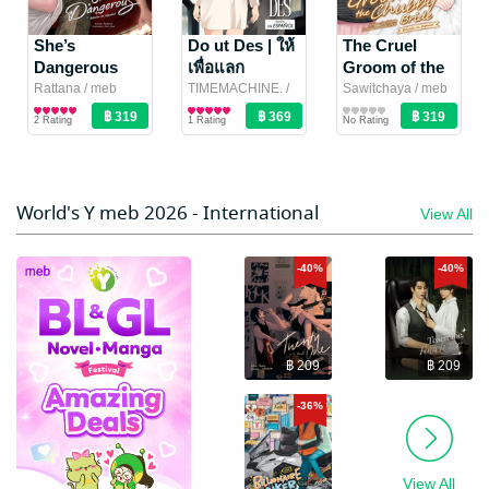
Bedtime Duty
Powa and
[Omegaverse]
Phakin
(Spanish)
(Spanish) [พอ
skyanemones /
She’s
thepearl / meb
Do ut Des | ให้
The Cruel
meb translation
Boy Love / Yaoi
translation team
Boy Love / Yaoi
/
[หน้าที่พี่เลี้ยง]
วากับภาคิน]
Dangerous
เพื่อแลก
Groom of the
2 Rating
No Rating
team
Novel
/ อัญญอหญิง
Agara
Novel
(Spanish)
(Spanish)
Chubby Bride
Rattana / meb
TIMEMACHINE. /
Sawitchaya / meb
ชันนอหนู
translation team
Girl Love / Yuri
/
meb translation
Girl Love / Yuri
translation team
Girl Love / Yuri
/
[หล่อนมันร้าย]
(Spanish) [เจ้า
2 Rating
1 Rating
No Rating
รัตนา
Novel
team
Novel
/ ติด
Pamalee8
Novel
บ่าวใจร้ายของ
หมอนข้าง
เมียอ้วน]
World's Y meb 2026 - International
View All
-40%
-40%
฿ 209
฿ 209
Los Perfumes
By Your Side
de la Memoria
(Vol 1+2)
-36%
[Spanish
Valéria de Paulo -
Ma-Bung
/ lily
วาเลเรีย เด เปาลู
Girl Love / Yuri
/
house.
Girl Love / Yuri
Version]
No Rating
No Rating
Valéria de Paulo
Novel
Novel
(วาเลเรีย เด เปาโล)
View All