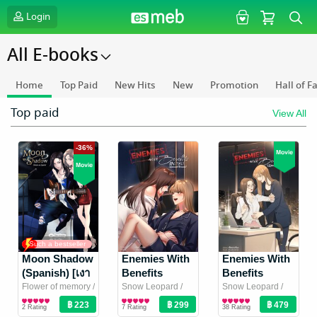
Login
All E-books
Home
Top Paid
New Hits
New
Promotion
Hall of 
Top paid
View All
-36%
Such a bestseller
Moon Shadow
Enemies With
Enemies With
(Spanish) [เงา
Benefits
Benefits
ใต้พระจันทร์]
Special !
(Spanish
Flower of memory /
Snow Leopard
/
Snow Leopard
/
meb translation
Girl Love / Yuri
เสือดาวหิมะ
Girl Love / Yuri
เสือดาวหิมะ
Girl Love / Yuri
(Spanish
Version)
2 Rating
7 Rating
38 Rating
team
Novel
/ ดอกไม้แห่ง
Novel
Novel
Version)